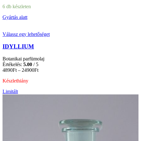
6 db készleten
Gyártás alatt
Ennek
Válassz egy lehetőséget
a
terméknek
IDYLLIUM
több
variációja
Botanikai parfümolaj
van.
Értékelés:
5.00
/ 5
A
Ártartomány:
4890
Ft
–
24900
Ft
változatok
4890Ft
a
Készlethiány
-
termékoldalon
24900Ft
választhatók
Limitált
ki