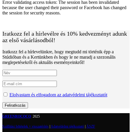
Error validating access token: The session has been invalidated
because the user changed their password or Facebook has changed
the session for security reasons.
Iratkozz fel a hírlevélre és 10% kedvezményt adunk
az első vásárlásodból!
Iratkozz fel a hírlevelünkre, hogy megtudd mi történik épp a
Stúdióban és a Kertünkben és hogy le ne maradj a szezonális
meglepetésekről és aktuális eseményeinkről!
Elolvastam és elfogadom az adatvédelmi tájékoztatót
GREENROCOCO
2025
Szállítási feltételek + visszatérítés
|
Adatvédelmi tájékoztató
|
ÁSZF