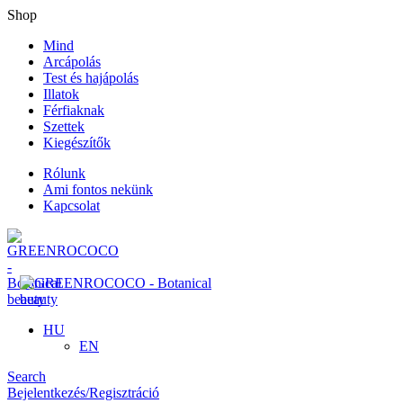
Shop
Mind
Arcápolás
Test és hajápolás
Illatok
Férfiaknak
Szettek
Kiegészítők
Rólunk
Ami fontos nekünk
Kapcsolat
HU
EN
Search
Bejelentkezés/Regisztráció