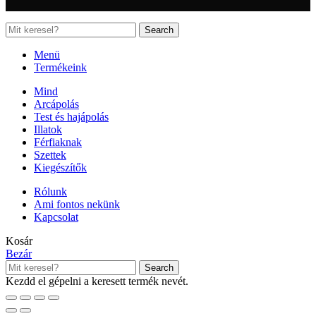
Search
Menü
Termékeink
Mind
Arcápolás
Test és hajápolás
Illatok
Férfiaknak
Szettek
Kiegészítők
Rólunk
Ami fontos nekünk
Kapcsolat
Kosár
Bezár
Search
Kezdd el gépelni a keresett termék nevét.