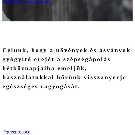
Parfümök és térparfümök
Célunk, hogy a növények és ásványok
gyógyító erejét a szépségápolás
hétköznapjaiba emeljük,
használatukkal bőrünk visszanyerje
egészséges ragyogását.
@greenrococo