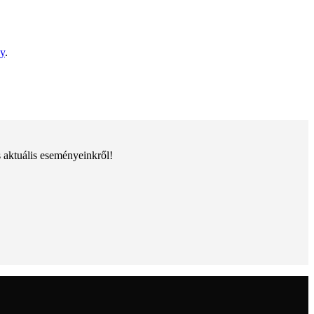
cy
.
s aktuális eseményeinkről!