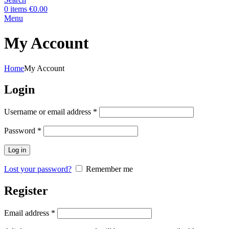
0
items
€
0.00
Menu
My Account
Home
My Account
Login
Required
Username or email address
*
Required
Password
*
Log in
Lost your password?
Remember me
Register
Required
Email address
*