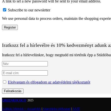
A link to set a new password will be sent to your email address.
Subscribe to our newsletter
We use personal data to process orders, maintain the shopping experie
Register
Iratkozz fel a hírlevélre és 10% kedvezményt adunk a
Iratkozz fel a hírlevelünkre, hogy megtudd mi történik épp a Stúdiób
Elolvastam és elfogadom az adatvédelmi tájékoztatót
GREENROCOCO
2025
Szállítási feltételek + visszatérítés
|
Adatvédelmi tájékoztató
|
ÁSZF