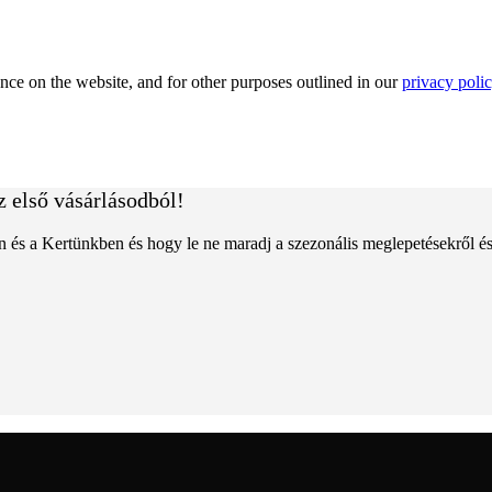
nce on the website, and for other purposes outlined in our
privacy poli
z első vásárlásodból!
an és a Kertünkben és hogy le ne maradj a szezonális meglepetésekről é