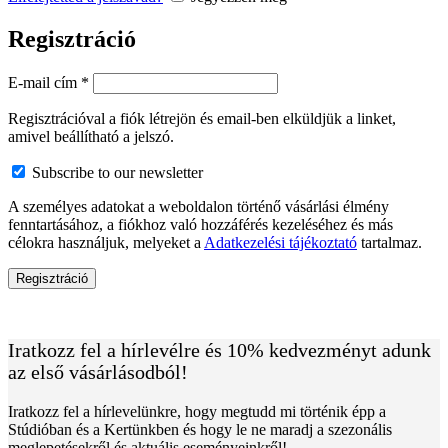
Regisztráció
Kötelező
E-mail cím
*
Regisztrációval a fiók létrejön és email-ben elküldjük a linket,
amivel beállítható a jelszó.
Subscribe to our newsletter
A személyes adatokat a weboldalon történő vásárlási élmény
fenntartásához, a fiókhoz való hozzáférés kezeléséhez és más
célokra használjuk, melyeket a
Adatkezelési tájékoztató
tartalmaz.
Regisztráció
Iratkozz fel a hírlevélre és 10% kedvezményt adunk
az első vásárlásodból!
Iratkozz fel a hírlevelünkre, hogy megtudd mi történik épp a
Stúdióban és a Kertünkben és hogy le ne maradj a szezonális
meglepetésekről és aktuális eseményeinkről!