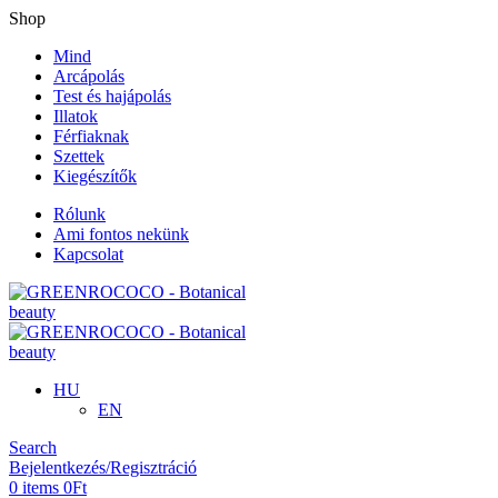
Shop
Mind
Arcápolás
Test és hajápolás
Illatok
Férfiaknak
Szettek
Kiegészítők
Rólunk
Ami fontos nekünk
Kapcsolat
HU
EN
Search
Bejelentkezés/Regisztráció
0
items
0
Ft