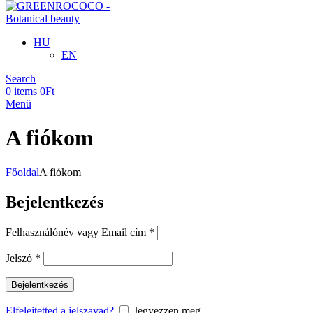
HU
EN
Search
0
items
0
Ft
Menü
A fiókom
Főoldal
A fiókom
Bejelentkezés
Kötelező
Felhasználónév vagy Email cím
*
Kötelező
Jelszó
*
Bejelentkezés
Elfelejtetted a jelszavad?
Jegyezzen meg