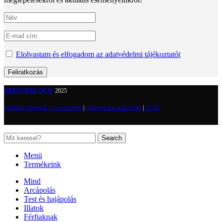
Elolvastam és elfogadom az adatvédelmi tájékoztatót
GREENROCOCO
2025
Szállítási feltételek + visszatérítés
|
Adatvédelmi tájékoztató
|
ÁSZF
Search
Menü
Termékeink
Mind
Arcápolás
Test és hajápolás
Illatok
Férfiaknak