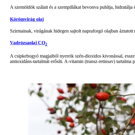
A szemöldök szálait és a szempillákat bevonva puhítja, hidratálja 
Körömvirág olaj
Szirmainak, virágának hidegen sajtolt napraforgó olajban áztatott
Vadrózsaolaj CO
2
A csipkebogyó magjaiból nyereik szén-dioxidos kivonással, esszenci
antioxidáns-tartalmát erősíti. A-vitamin (transz-retinsav) tartalma 