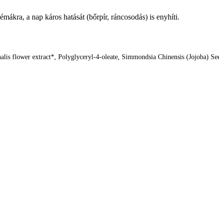
émákra, a nap káros hatását (bőrpír, ráncosodás) is enyhíti.
nalis flower extract*, Polyglyceryl-4-oleate, Simmondsia Chinensis (Jojoba) Se