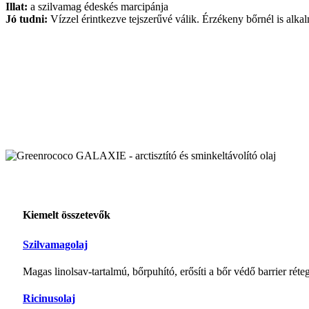
Illat:
a szilvamag édeskés marcipánja
Jó tudni:
Vízzel érintkezve tejszerűvé válik. Érzékeny bőrnél is alka
Kiemelt összetevők
Szilvamagolaj
Magas linolsav-tartalmú, bőrpuhító, erősíti a bőr védő barrier réteg
Ricinusolaj