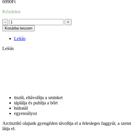
6990
Ft
Készleten
GALAXIE
mennyiség
Kosárba teszem
Leírás
Leírás
tisztít, eltávolítja a sminket
táplálja és puhítja a bőrt
hidratál
egyensúlyoz
Arctisztító olajunk gyengéden távolítja el a felesleges faggyút, a szen
látja el.