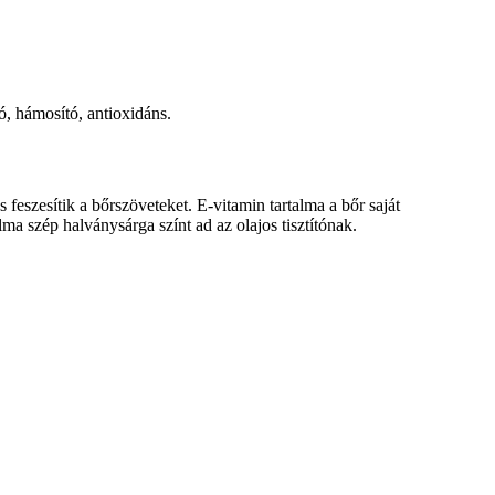
ó, hámosító, antioxidáns.
feszesítik a bőrszöveteket. E-vitamin tartalma a bőr saját
alma szép halványsárga színt ad az olajos tisztítónak.