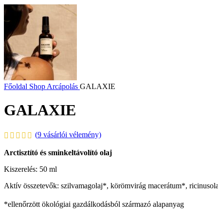
Főoldal
Shop
Arcápolás
GALAXIE
GALAXIE
(
9
vásárlói vélemény)
Arctisztító és sminkeltávolító olaj
Kiszerelés: 50 ml
Aktív összetevők: szilvamagolaj*, körömvirág macerátum*, ricinusola
*ellenőrzött ökológiai gazdálkodásból származó alapanyag