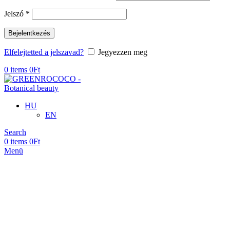
Kötelező
Jelszó
*
Bejelentkezés
Elfelejtetted a jelszavad?
Jegyezzen meg
0
items
0
Ft
HU
EN
Search
0
items
0
Ft
Menü