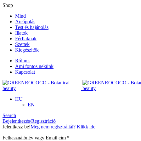
Shop
Mind
Arcápolás
Test és hajápolás
Illatok
Férfiaknak
Szettek
Kiegészítők
Rólunk
Ami fontos nekünk
Kapcsolat
HU
EN
Search
Bejelentkezés/Regisztráció
Jelentkezz be!
Még nem regisztráltál? Klikk ide.
Kötelező
Felhasználónév vagy Email cím
*