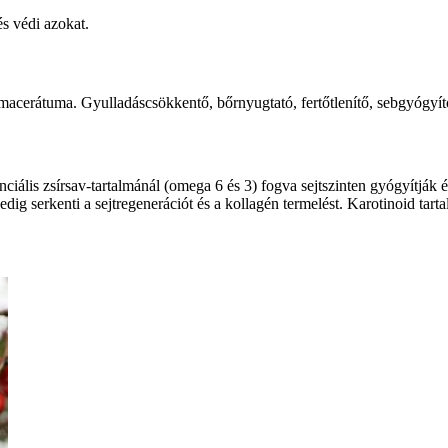
és védi azokat.
 macerátuma. Gyulladáscsökkentő, bőrnyugtató, fertőtlenítő, sebgyógyít
ális zsírsav-tartalmánál (omega 6 és 3) fogva sejtszinten gyógyítják és 
pedig serkenti a sejtregenerációt és a kollagén termelést. Karotinoid tart