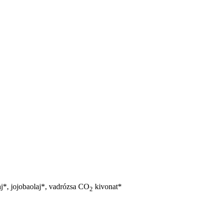
j*, jojobaolaj*, vadrózsa CO
kivonat*
2