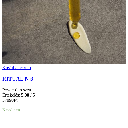
Kosárba teszem
RITUAL Nᵒ3
Power duo szett
Értékelés:
5.00
/ 5
37890
Ft
Készleten