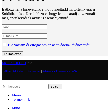
Iratkozz fel a hírlevelünkre, hogy megtudd mi történik épp a
Stúdióban és a Kertünkben és hogy le ne maradj a szezonális
meglepetésekről és aktuális eseményeinkről!
Elolvastam és elfogadom az adatvédelmi tájékoztatót
GREENROCOCO
2025
Szállítási feltételek + visszatérítés
|
Adatvédelmi tájékoztató
|
ÁSZF
Search
Menü
Termékeink
Mind