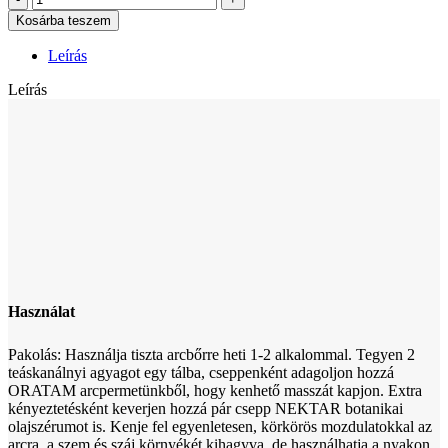
Nᵒ1
Kosárba teszem
mennyiség
Leírás
Leírás
Használat
Pakolás: Használja tiszta arcbőrre heti 1-2 alkalommal. Tegyen 2
teáskanálnyi agyagot egy tálba, cseppenként adagoljon hozzá
ORATAM arcpermetünkből, hogy kenhető masszát kapjon. Extra
kényeztetésként keverjen hozzá pár csepp NEKTAR botanikai
olajszérumot is. Kenje fel egyenletesen, körkörös mozdulatokkal az
arcra, a szem és száj környékét kihagyva, de használhatja a nyakon,