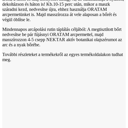
dekoltázson és háton is! Kb.10-15 perc után, mikor a maszk
száradni kezd, nedvesítse újra, ehhez használja ORATAM
arcpermetünket is. Majd masszírozza át vele alaposan a bőrét és
végül öblítse le.
Mindennapos arcápolási rutin táplálás céljából: A megtisztított bőrt
nedvesítse be pár fújásnyi ORATAM arcpermettel, majd
masszírozzon 4-5 csepp NEKTAR aktív botanikai olajszérumot az
arc és a nyak bőrébe.
További részleteket a termékekről az egyes termékoldalakon tudhat
meg.