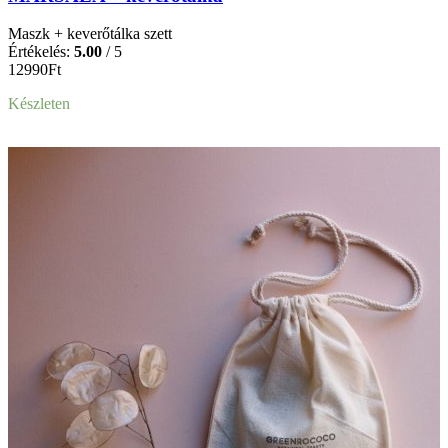
Maszk + keverőtálka szett
Értékelés:
5.00
/ 5
12990
Ft
Készleten