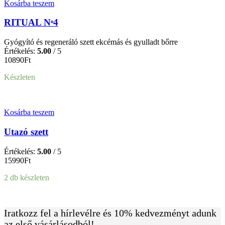
Kosárba teszem
RITUAL Nᵒ4
Gyógyító és regeneráló szett ekcémás és gyulladt bőrre
Értékelés:
5.00
/ 5
10890
Ft
Készleten
Kosárba teszem
Utazó szett
Értékelés:
5.00
/ 5
15990
Ft
2 db készleten
Iratkozz fel a hírlevélre és 10% kedvezményt adunk
az első vásárlásodból!