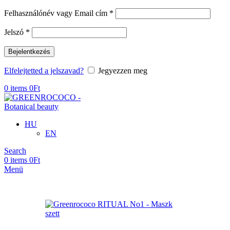
Kötelező
Felhasználónév vagy Email cím
*
Kötelező
Jelszó
*
Bejelentkezés
Elfelejtetted a jelszavad?
Jegyezzen meg
0
items
0
Ft
HU
EN
Search
0
items
0
Ft
Menü