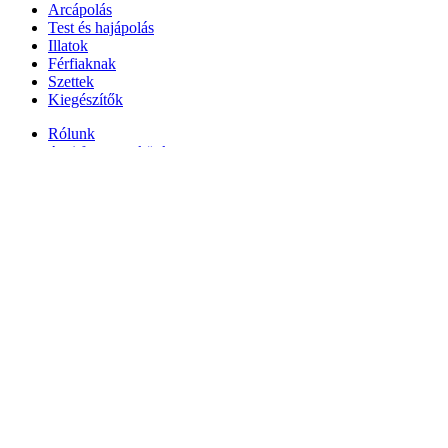
Arcápolás
Test és hajápolás
Illatok
Férfiaknak
Szettek
Kiegészítők
Rólunk
Ami fontos nekünk
Kapcsolat
Kosár
Bezár
RITUAL Nᵒ1
35890
Ft
Készleten
RITUAL
Nᵒ1
Kosárba teszem
mennyiség
Search