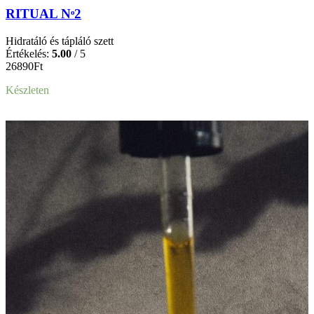
RITUAL Nᵒ2
Hidratáló és tápláló szett
Értékelés:
5.00
/ 5
26890
Ft
Készleten