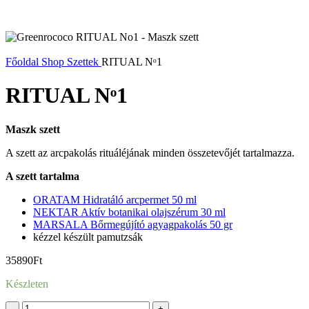
Főoldal
Shop
Szettek
RITUAL Nᵒ1
RITUAL Nᵒ1
Maszk szett
A szett az arcpakolás rituáléjának minden összetevőjét tartalmazza.
A szett tartalma
ORATAM Hidratáló arcpermet 50 ml
NEKTAR Aktív botanikai olajszérum 30 ml
MARSALA Bőrmegújító agyagpakolás 50 gr
kézzel készült pamutzsák
35890
Ft
Készleten
RITUAL