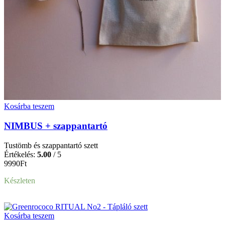
Kosárba teszem
NIMBUS + szappantartó
Tustömb és szappantartó szett
Értékelés:
5.00
/ 5
9990
Ft
Készleten
Kosárba teszem