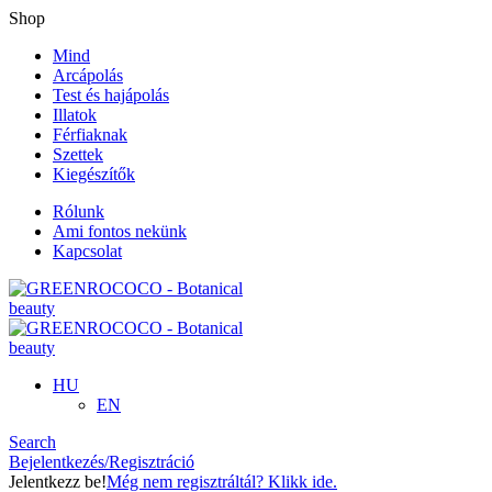
Shop
Mind
Arcápolás
Test és hajápolás
Illatok
Férfiaknak
Szettek
Kiegészítők
Rólunk
Ami fontos nekünk
Kapcsolat
HU
EN
Search
Bejelentkezés/Regisztráció
Jelentkezz be!
Még nem regisztráltál? Klikk ide.