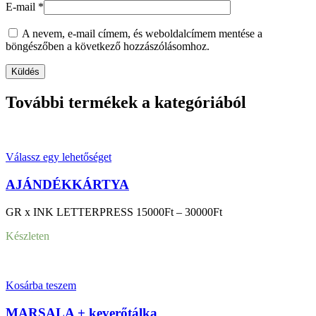
E-mail
*
A nevem, e-mail címem, és weboldalcímem mentése a
böngészőben a következő hozzászólásomhoz.
További termékek a kategóriából
Ennek
Válassz egy lehetőséget
a
terméknek
AJÁNDÉKKÁRTYA
több
variációja
Ártartomány:
GR x INK LETTERPRESS
15000
Ft
–
30000
Ft
van.
15000Ft
A
Készleten
-
változatok
30000Ft
a
termékoldalon
választhatók
Kosárba teszem
ki
MARSALA + keverőtálka